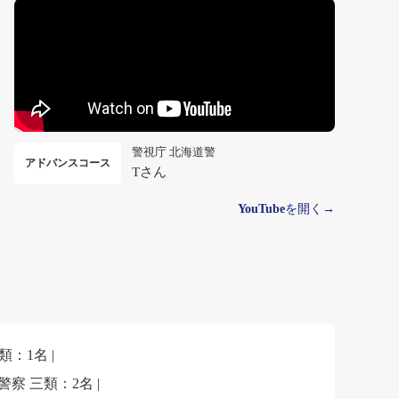
警視庁 北海道警
アドバンスコース
Tさん
YouTube
を開く→
類：1名 |
警察 三類：2名 |