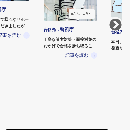
視庁
oさん | 大学生
って様々なサポー
ただきましたが、
警視庁
合格先→
合格先→
策は私自身の自
記事を読む
→
丁寧な論文対策・面接対策の
本日、警
おかげで合格を勝ち取ること
発表があ
ができました。実際に現場
ることが
記事を読む
→
で…
の…