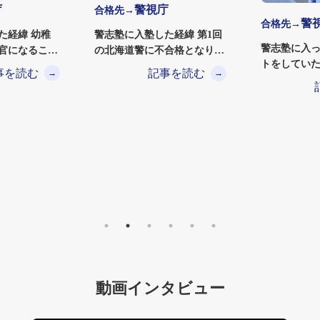
庁
警視庁
合格先→
警
合格先→
緯 幼稚
警志塾に入塾した経緯 第1回
警志塾に入
官になること
の北海道警に不合格となり失
トをしてい
大学4…
意のどん底だったと…
事を読む
記事を読む
→
→
特に面接対
信…
動画インタビュー