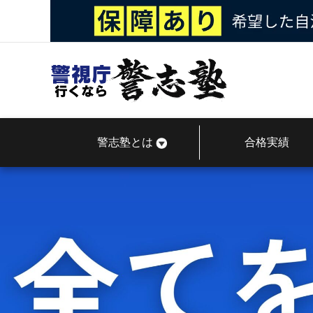
警志塾とは
合格実績