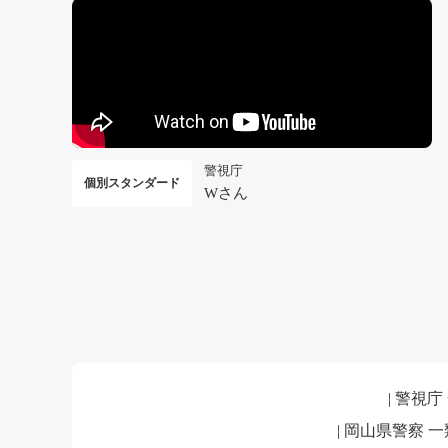
警視庁
個別スタンダード
Wさん
| 警視庁
| 岡山県警察 一