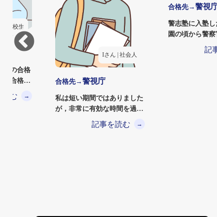
警視
合格先→
警志塾に入塾した経
 | 高校生
園の頃から警察
が夢でしたが、
記
Iさん | 社会人
試験の合格
様で合格す
警視庁
合格先→
た！皆様
を読む
→
私は短い期間ではありました
が，非常に有効な時間を過ご
せたと思います。お金を支
記事を読む
→
払…