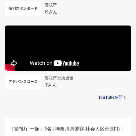
警視庁
個別スタンダード
Kさん
警視庁 北海道警
アドバンスコース
Tさん
YouTube
を開く→
| 警視庁 一類：5名 | 神奈川県警察 社会人区分(SPI)：