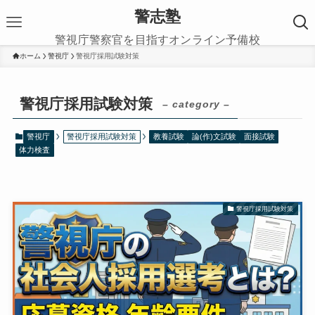
警志塾
警視庁警察官を目指すオンライン予備校
ホーム
警視庁
警視庁採用試験対策
警視庁採用試験対策
– category –
警視庁
警視庁採用試験対策
教養試験
論(作)文試験
面接試験
体力検査
警視庁採用試験対策