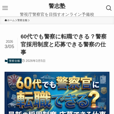
警志塾
警視庁警察官を目指すオンライン予備校
ホーム
警察全般
60代でも警察に転職できる？警察
2026
官採用制度と応募できる警察の仕
3/05
事
2026年3月5日
警察全般