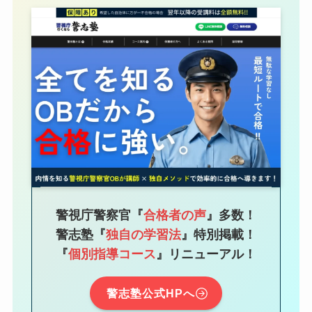
警視庁警察官『
合格者の声
』
多数！
警志塾『
独自の学習法
』特別掲載！
『
個別指導コース
』リニューアル！
警志塾公式HPへ