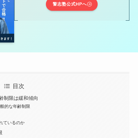
警志塾公式HPへ
目次
年齢制限は緩和傾向
一般的な年齢制限
れているのか
限