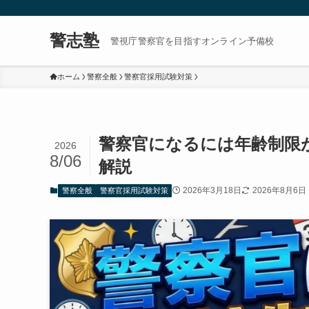
警志塾
警視庁警察官を目指すオンライン予備校
ホーム
警察全般
警察官採用試験対策
警察官になるには年齢制限
2026
8/06
解説
2026年3月18日
2026年8月6日
警察全般
警察官採用試験対策