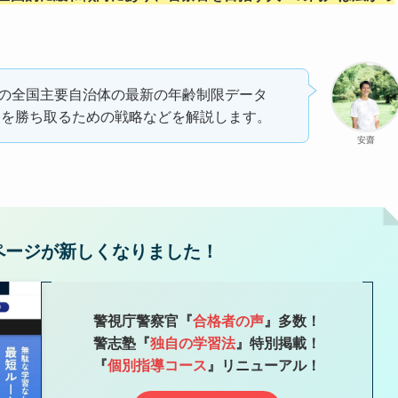
の全国主要自治体の最新の年齢制限データ
合格を勝ち取るための戦略などを解説します。
安齋
ページが新しくなりました！
警視庁警察官『
合格者の声
』
多数！
警志塾『
独自の学習法
』特別掲載！
『
個別指導コース
』リニューアル！