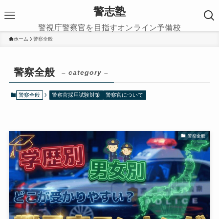
警志塾
警視庁警察官を目指すオンライン予備校
ホーム
警察全般
警察全般
– category –
警察全般
警察官採用試験対策
警察官について
警察全般