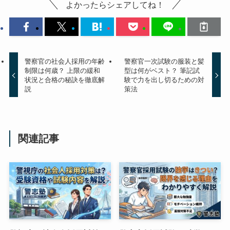
よかったらシェアしてね！
警察官の社会人採用の年齢
警察官一次試験の服装と髪
制限は何歳？ 上限の緩和
型は何がベスト？ 筆記試
状況と合格の秘訣を徹底解
験で力を出し切るための対
説
策法
関連記事