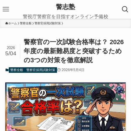
警志塾
警視庁警察官を目指すオンライン予備校
ホーム
警察全般
警察官採用試験対策
警察官の一次試験合格率は？ 2026
2026
年度の最新難易度と突破するため
5/04
の3つの対策を徹底解説
2026年5月4日
警察全般
警察官採用試験対策