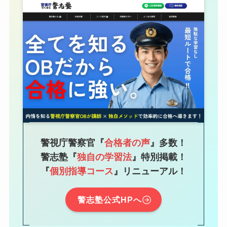
警視庁警察官『
合格者の声
』
多数！
警志塾『
独自の学習法
』特別掲載！
『
個別指導コース
』リニューアル！
警志塾公式HPへ