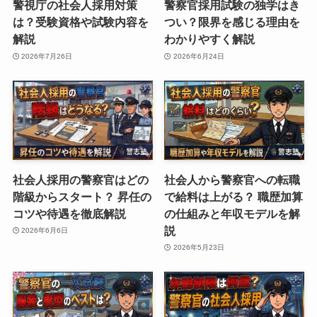
警視庁の社会人採用対策
警察官採用試験の独学はき
は？受験資格や試験内容を
つい？限界を感じる理由を
解説
わかりやすく解説
2026年7月26日
2026年6月24日
社会人採用の警察官はどの
社会人から警察官への転職
階級からスタート？ 昇任の
で給料は上がる？ 職歴加算
コツや待遇を徹底解説
の仕組みと年収モデルを解
説
2026年6月6日
2026年5月23日