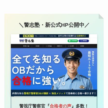
＼警志塾・新公式HP公開中／
警視庁警察官『
合格者の声
』
多数！