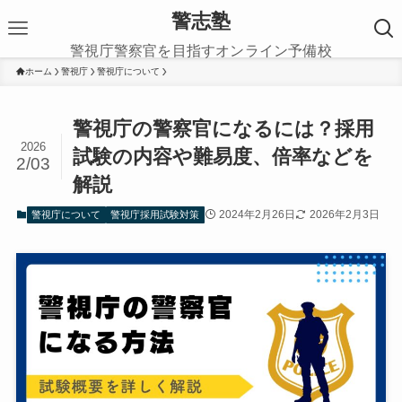
警志塾
警視庁警察官を目指すオンライン予備校
ホーム
警視庁
警視庁について
警視庁の警察官になるには？採用
2026
試験の内容や難易度、倍率などを
2/03
解説
2024年2月26日
2026年2月3日
警視庁について
警視庁採用試験対策